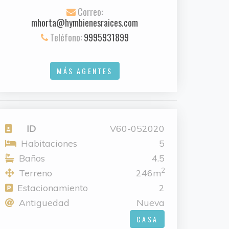
Correo:
mhorta@hymbienesraices.com
Teléfono:
9995931899
MÁS AGENTES
ID
V60-052020
Habitaciones
5
Baños
4.5
2
Terreno
246m
Estacionamiento
2
Antiguedad
Nueva
CASA