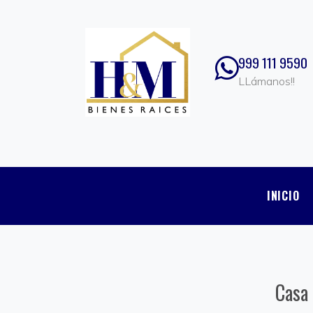
999 111 9590
LLámanos!!
INICIO
Casa 